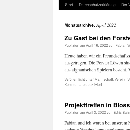
Start
Datenschutzerklärung
Der V
Zum
Inhalt
April 2022
Monatsarchive:
springen
Zu Gast bei den Forst
Publiziert am
April 16, 2022
von
Fabian W
Heute haben wir ein Freundschaftss
ausgetragen. Die Forster Löwen sind
aus afghanischen Spielern besteht. 
Veröffentlicht unter
Mannschaft
,
Verein
|
V
für
Kommentare deaktiviert
Zu
Gast
bei
Projekttreffen in Bloss
den
Forster
Publiziert am
April 3, 2022
von
Edris Bah
Löwen
Fabian und ich waren bei unserem Ne
anderen Vereine kennenzulernen un