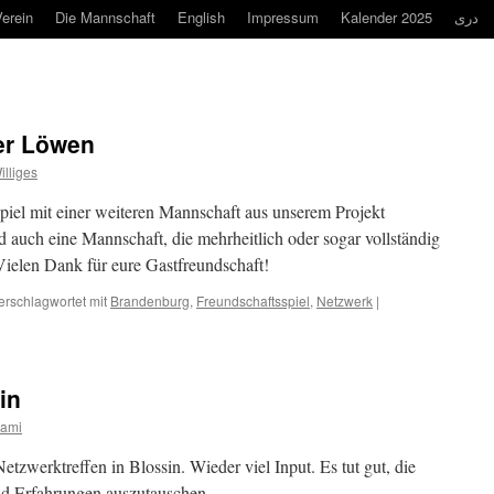
erein
Die Mannschaft
English
Impressum
Kalender 2025
دری
er Löwen
illiges
piel mit einer weiteren Mannschaft aus unserem Projekt
 auch eine Mannschaft, die mehrheitlich oder sogar vollständig
Vielen Dank für eure Gastfreundschaft!
erschlagwortet mit
Brandenburg
,
Freundschaftsspiel
,
Netzwerk
|
in
rami
tzwerktreffen in Blossin. Wieder viel Input. Es tut gut, die
d Erfahrungen auszutauschen.