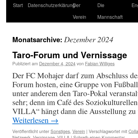
Zum
Start
Datenschutzerklärung
Der
Die
En
Inhalt
Verein
Mannschaft
springen
Dezember 2024
Monatsarchive:
Taro-Forum und Vernissage
Publiziert am
Dezember 4, 2024
von
Fabian Williges
Der FC Mohajer darf zum Abschluss des
Forum hosten, eine Gruppe von Fußball
unter anderem den Taro-Pokal veranstal
sehr; denn im Café des Soziokulturelle
VILLA“ hängt dann die Ausstellung zu
Weiterlesen
→
Veröffentlicht unter
Sonstiges
,
Verein
|
Verschlagwortet mit
Coll
Netzwerk
,
Vernissage
,
VILLA
|
Schreib einen Kommentar