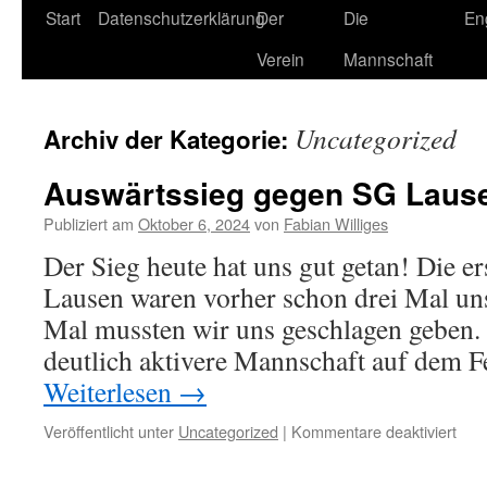
Zum
Start
Datenschutzerklärung
Der
Die
En
Inhalt
Verein
Mannschaft
springen
Uncategorized
Archiv der Kategorie:
Auswärtssieg gegen SG Lause
Publiziert am
Oktober 6, 2024
von
Fabian Williges
Der Sieg heute hat uns gut getan! Die e
Lausen waren vorher schon drei Mal un
Mal mussten wir uns geschlagen geben. 
deutlich aktivere Mannschaft auf dem F
Weiterlesen
→
für
Veröffentlicht unter
Uncategorized
|
Kommentare deaktiviert
Ausw
geg