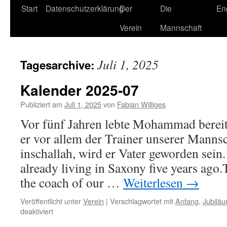
Zum
Start
Datenschutzerklärung
Der
Die
En
Inhalt
Verein
Mannschaft
springen
Juli 1, 2025
Tagesarchive:
Kalender 2025-07
Publiziert am
Juli 1, 2025
von
Fabian Williges
Vor fünf Jahren lebte Mohammad bereits
er vor allem der Trainer unserer Mannsc
inschallah, wird er Vater geworden se
already living in Saxony five years ago.
the coach of our …
Weiterlesen
→
Veröffentlicht unter
Verein
|
Verschlagwortet mit
Anfang
,
Jubilä
für
deaktiviert
Kalender