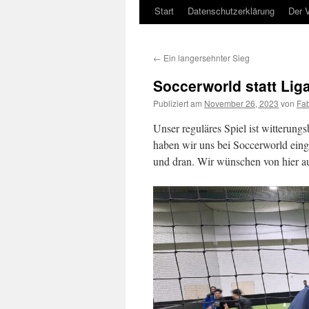
Start
Datenschutzerklärung
Der V
Zum
Inhalt
←
Ein langersehnter Sieg
springen
Soccerworld statt Lig
Publiziert am
November 26, 2023
von
Fab
Unser reguläres Spiel ist witterun
haben wir uns bei Soccerworld ein
und dran. Wir wünschen von hier a