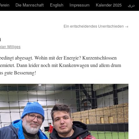
erein
Die Mannschaft
English
Impressum
Kalender 2025
دری
Ein entscheidendes Unentschieden
→
a
ian Williges
gsbedingt abgesagt. Wohin mit der Energie? Kurzentschlossen
gemietet. Dann leider noch mit Krankenwagen und allem drum
us gute Besserung!