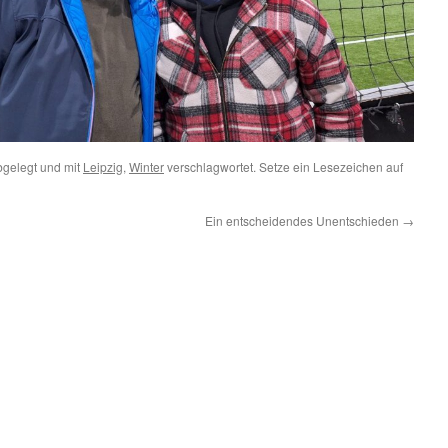
gelegt und mit
Leipzig
,
Winter
verschlagwortet. Setze ein Lesezeichen auf
Ein entscheidendes Unentschieden
→